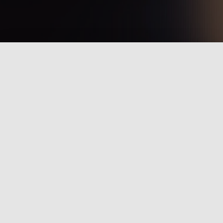
Krav Maga Selbstverteidigung in
Ingelheim
Krav Maga ist realistische Selbstverteidung für
den Ernstfall. Krav Maga trainiert und entwickelt
effektive Technik, taktisches Denken,
körperliche Fitness und mentale Stärke - als
Einheit, für klare Entscheidungen und
Handlungsfähigkeit in kritischen Situationen.